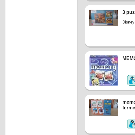
3 puz
Disney
MEM
memo
ferm