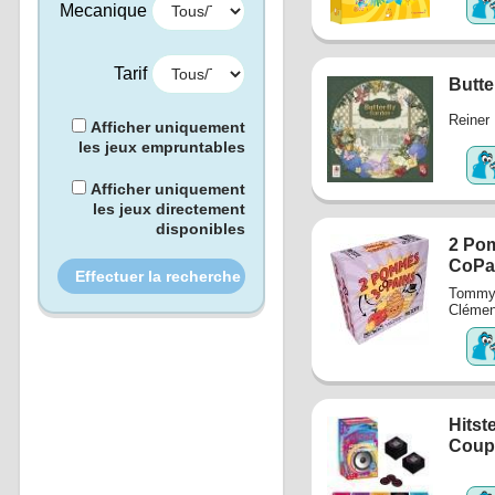
Mecanique
Tarif
Butte
Reiner 
Afficher uniquement
les jeux empruntables
Afficher uniquement
les jeux directement
disponibles
2 Po
CoPa
Tommy
Clémen
Hitste
Coup