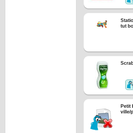
Stati
tut b
Scrab
Petit
ville