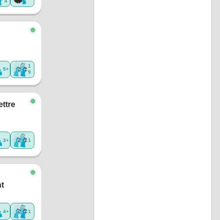
4
1
5+
9
ettre
3+
1
t
4+
1