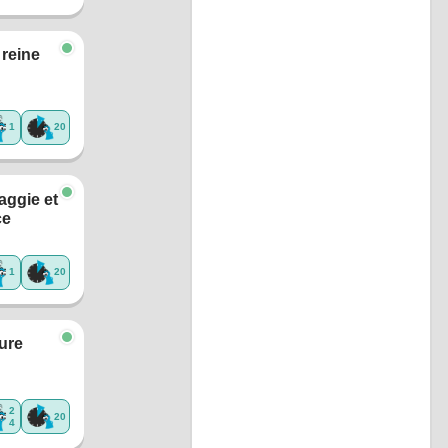
 reine
1
20
aggie et
ce
1
20
ure
2
20
4