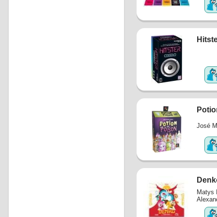
Hitst
Potio
José M
Denk
Matys 
Alexan