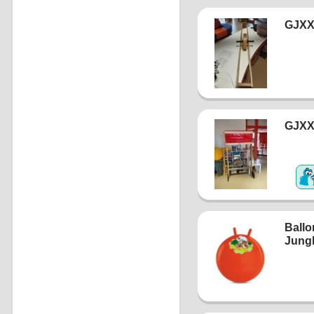
GJXX
GJXX
Ballo
Jung