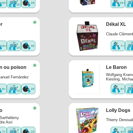
2
16+
20
16+
10
er
Dékal XL
Claude Clémen
2
16+
30
7+
10
n ou poison
Le Baron
Wolfgang Kram
anuel Fernández
Kiesling, Micha
4
8+
20
8+
10
o
Lolly Dogs
Barthélémy
Thierry Denoual
dre Asri
2
7+
15
4+