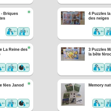
- Briques
4 Puzzles la
tes
des neiges
0+
1
4+
e La Reine des
3 Puzzles M
e
la bête féro
4+
1
20
5+
e fées Janod
Memory nat
4+
1
20
3+