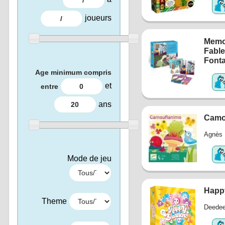
joueurs
Memo
Fable
Font
Age minimum compris
et
entre
ans
Camo
Agnès 
Mode de jeu
Happ
Theme
Deede