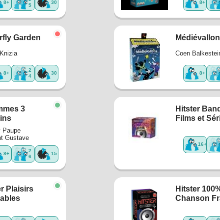
8+
30
8+
5
rfly Garden
Médiévallo
Knizia
Coen Balkestei
2
8+
30
8+
4
mmes 3
Hitster Ban
ins
Films et Sér
 Paupe
t Gustave
16+
2
8+
15
6
r Plaisirs
Hitster 100
ables
Chanson Fr