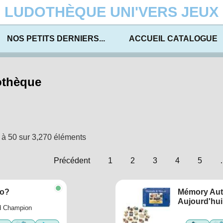
LUDOTHÈQUE UNI'VERS JEUX
NOS PETITS DERNIERS...
ACCUEIL CATALOGUE
othèque
1 à 50 sur 3,270 éléments
Précédent
1
2
3
4
5
to?
Mémory Autr
Aujourd'hui
d Champion