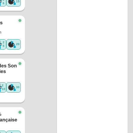
15
6
ns
n
2
20
5
des Son
ies
2
30
10
%
ançaise