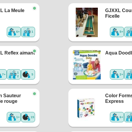
L La Meule
GJXXL Cou
Ficelle
6+
1
5+
L Reflex aimant
Aqua Doodl
1
7+
5
2+
2
n Sauteur
Color Form
le rouge
Express
1+
15
6+