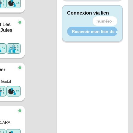
2
15
4
Connexion via lien
 Les
 Jules
2
5+
6
er
-Godal
2
20
4
CCARA
3