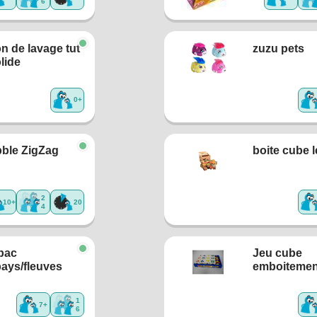
6
on de lavage tut
zuzu pets
olide
0+
ble ZigZag
boite cube l
2
10+
20
4
 bac
Jeu cube
/pays/fleuves
emboitemen
1
7+
6