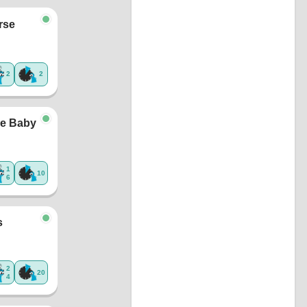
rse
2
2
e Baby
1
10
6
s
2
20
4