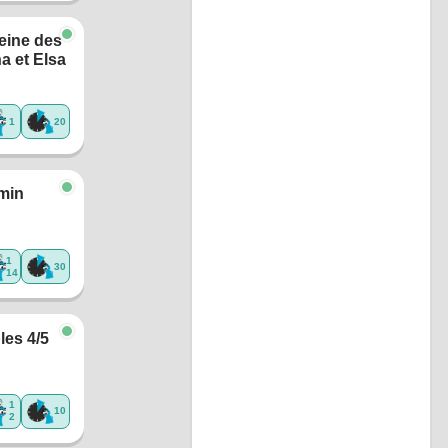
eine des
a et Elsa
1
20
min
1
30
14
les 4/5
1
10
2