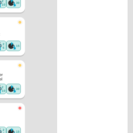
2
30
10
t
2
15
6
er
el
2
30
10
2
15