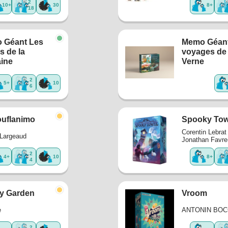
2
10+
30
8+
18
 Géant Les
Memo Géant
s de la
voyages de
aine
Verne
2
5+
10
6
uflanimo
Spooky Tow
Corentin Lebrat
Largeaud
Jonathan Favre
2
4+
10
8+
4
y Garden
Vroom
e
ANTONIN BO
2