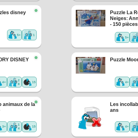
zles disney
Puzzle La R
Neiges: Ann
- 150 pièces
5+
1
5+
ORY DISNEY
Puzzle Moo
2
4+
15
4+
8
 animaux de la
Les incollab
e
ans
1
3+
15
4+
4